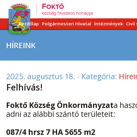
Kezdőlap
Polgármesteri Hivatal
Intézmények
Civil
HÍREINK
2025. augusztus 18.
- Kategória:
Hírei
Felhívás!
Foktő Község Önkormányzat
a hasz
adni az alábbi szántó területeit:
087/4 hrsz 7 HA 5655 m2