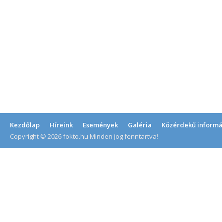
Kezdőlap
Híreink
Események
Galéria
Közérdekű informá
Copyright © 2026 fokto.hu Minden jog fenntartva!