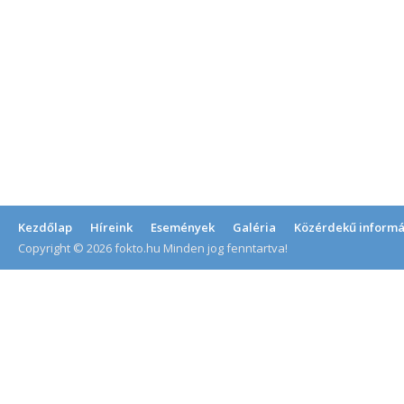
Kezdőlap
Híreink
Események
Galéria
Közérdekű informá
Copyright © 2026 fokto.hu Minden jog fenntartva!