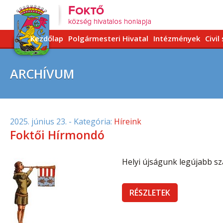
Kezdőlap
Polgármesteri Hivatal
Intézmények
Civil
ARCHÍVUM
2025. június 23.
- Kategória:
Híreink
Foktői Hírmondó
Helyi újságunk legújabb szá
RÉSZLETEK