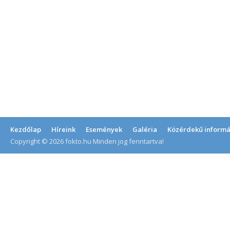
Kezdőlap
Híreink
Események
Galéria
Közérdekű informá
Copyright © 2026 fokto.hu Minden jog fenntartva!