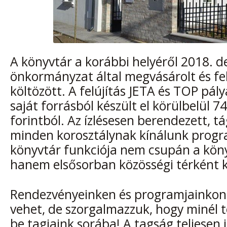
A könyvtár a korábbi helyéről 2018. 
önkormányzat által megvásárolt és fel
költözött. A felújítás JETA és TOP pál
saját forrásból készült el körülbelül 74
forintból. Az ízlésesen berendezett, t
minden korosztálynak kínálunk progr
könyvtár funkciója nem csupán a kön
hanem elsősorban közösségi térként 
Rendezvényeinken és programjainkon 
vehet, de szorgalmazzuk, hogy minél 
be tagjaink sorába! A tagság teljesen