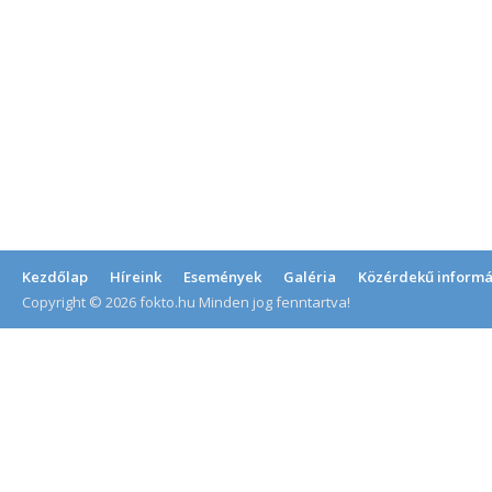
Kezdőlap
Híreink
Események
Galéria
Közérdekű informá
Copyright © 2026 fokto.hu Minden jog fenntartva!