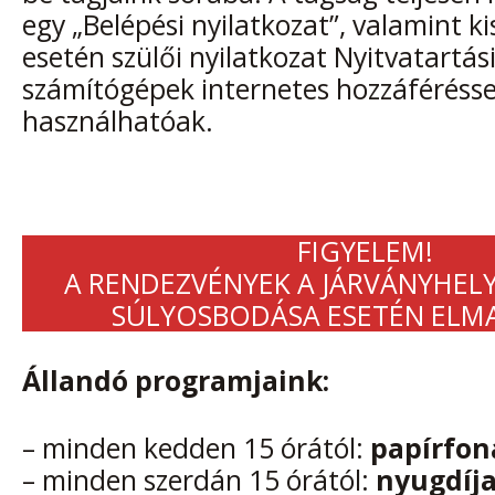
egy „Belépési nyilatkozat”, valamint k
esetén szülői nyilatkozat Nyitvatartás
számítógépek internetes hozzáférésse
használhatóak.
FIGYELEM!
A RENDEZVÉNYEK A JÁRVÁNYHEL
SÚLYOSBODÁSA ESETÉN ELM
Állandó programjaink:
– minden kedden 15 órától:
papírfon
– minden szerdán 15 órától:
nyugdíja