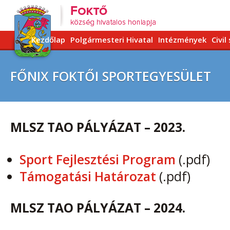
Kezdőlap
Polgármesteri Hivatal
Intézmények
Civil
FŐNIX FOKTŐI SPORTEGYESÜLET
MLSZ TAO PÁLYÁZAT – 2023.
Sport Fejlesztési Program
(.pdf)
Támogatási Határozat
(.pdf)
MLSZ TAO PÁLYÁZAT – 2024.