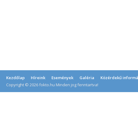
Kezdőlap
Híreink
Események
Galéria
Közérdekű informá
Copyright © 2026 fokto.hu Minden jog fenntartva!