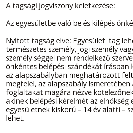
A tagsági jogviszony keletkezése:
Az egyesületbe való be és kilépés önké
Nyitott tagság elve: Egyesületi tag leh
természetes személy, jogi személy vagy
személyiséggel nem rendelkező szervez
önkéntes belépési szándékát írásban k
az alapszabályban meghatározott fel
megfelel, az alapszabály ismeretében
foglaltakat magára nézve kötelezőnek
akinek belépési kérelmét az elnökség 
egyesületnek kiskorú – 14 év alatti – s
lehet.