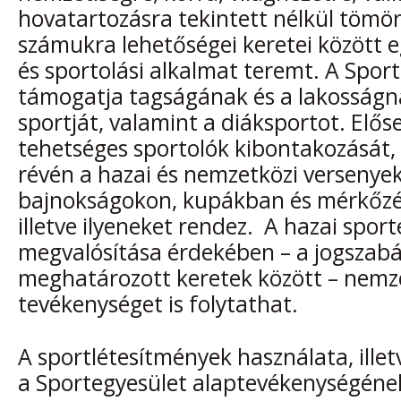
hovatartozásra tekintett nélkül tömörí
számukra lehetőségei keretei között e
és sportolási alkalmat teremt. A Spor
támogatja tagságának és a lakosságn
sportját, valamint a diáksportot. Előseg
tehetséges sportolók kibontakozását, 
révén a hazai és nemzetközi versenye
bajnokságokon, kupákban és mérkőzés
illetve ilyeneket rendez. A hazai sporté
megvalósítása érdekében – a jogszab
meghatározott keretek között – nemz
tevékenységet is folytathat.
A sportlétesítmények használata, ill
a Sportegyesület alaptevékenységéne