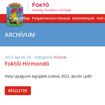
Kezdőlap
Polgármesteri Hivatal
Intézmények
Civil
ARCHÍVUM
2022. április 26.
- Kategória:
Híreink
Foktői Hírmondó
Helyi újságunk legújabb száma: 2022. április (.pdf)
RÉSZLETEK