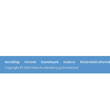
Kezdőlap
Híreink
Események
Galéria
Közérdekű informá
Copyright © 2026 fokto.hu Minden jog fenntartva!