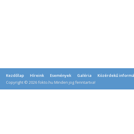
Kezdőlap
Híreink
Események
Galéria
Közérdekű informá
Copyright © 2026 fokto.hu Minden jog fenntartva!