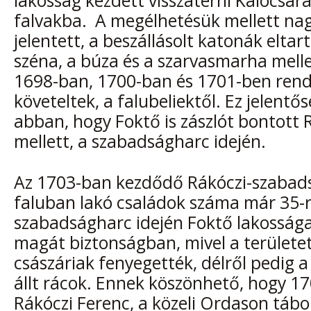
lakosság kezdett visszatérni Kalocsár
falvakba. A megélhetésük mellett na
jelentett, a beszállásolt katonák eltart
széna, a búza és a szarvasmarha melle
1698-ban, 1700-ban és 1701-ben rend
követeltek, a falubeliektől. Ez jelentő
abban, hogy Foktő is zászlót bontott 
mellett, a szabadságharc idején.
Az 1703-ban kezdődő Rákóczi-szabads
faluban lakó családok száma már 35-r
szabadságharc idején Foktő lakosság
magát biztonságban, mivel a területet
császáriak fenyegették, délről pedig a
állt rácok. Ennek köszönhető, hogy 17
Rákóczi Ferenc, a közeli Ordason tábo