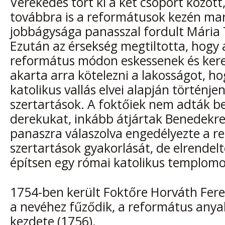
Verekedés tört ki a két csoport közöt
továbbra is a reformátusok kezén mar
jobbágysága panasszal fordult Mária 
Ezután az érsekség megtiltotta, hogy 
református módon eskessenek és keres
akarta arra kötelezni a lakosságot, ho
katolikus vallás elvei alapján történj
szertartások. A foktőiek nem adták b
derekukat, inkább átjártak Benedekre
panaszra válaszolva engedélyezte a r
szertartások gyakorlását, de elrendelt
építsen egy római katolikus templomot
1754-ben került Foktőre Horváth Feren
a nevéhez fűződik, a református any
kezdete (1756).