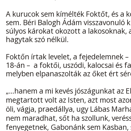
A kurucok sem kímélték Foktőt, és a k
sem. Béri Balogh Ádám visszavonuló ku
súlyos károkat okozott a lakosoknak,
hagytak szó nélkül.
Foktőn írtak levelet, a fejedelemnek –
18-án – a foktői, uszódi, kalocsai és f
melyben elpanaszolták az őket ért sér
„…hanem a mi kevés jószágunkat az El
megtartott volt az Isten, azt most azo
öli, vágja, praedállya, ugy Lábas Mar
nem maradhat, sőt ha szollunk, veréss
fenyegetnek, Gabonánk sem Kasban,