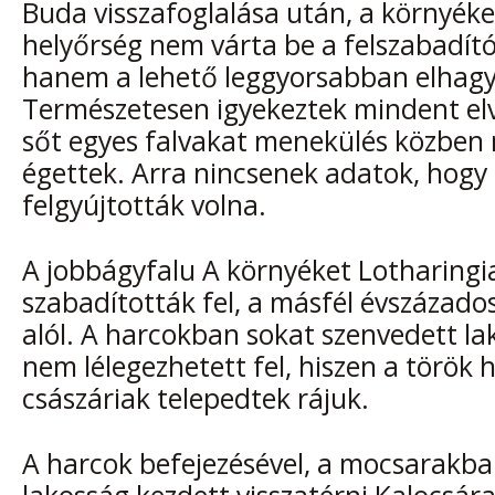
Buda visszafoglalása után, a környék
helyőrség nem várta be a felszabadító
hanem a lehető leggyorsabban elhagy
Természetesen igyekeztek mindent el
sőt egyes falvakat menekülés közben m
égettek. Arra nincsenek adatok, hogy 
felgyújtották volna.
A jobbágyfalu A környéket Lotharingia
szabadították fel, a másfél évszázado
alól. A harcokban sokat szenvedett l
nem lélegezhetett fel, hiszen a török 
császáriak telepedtek rájuk.
A harcok befejezésével, a mocsarakb