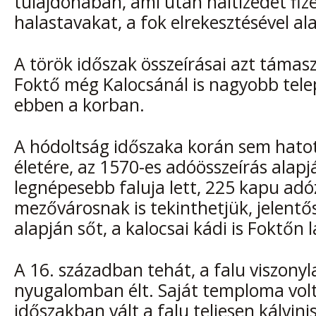
tulajdonában, ami után haltizedet fize
halastavakat, a fok elrekesztésével ala
A török időszak összeírásai azt támasz
Foktő még Kalocsánál is nagyobb telep
ebben a korban.
A hódoltság időszaka korán sem hatot
életére, az 1570-es adóösszeírás alapj
legnépesebb faluja lett, 225 kapu adó
mezővárosnak is tekinthetjük, jelent
alapján sőt, a kalocsai kádi is Foktőn l
A 16. században tehát, a falu viszony
nyugalomban élt. Saját temploma volt
időszakban vált a falu teljesen kálvini