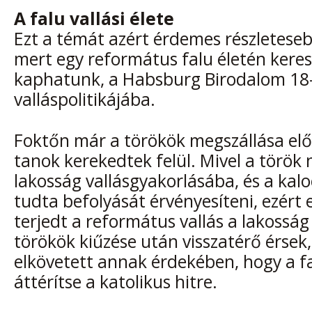
A falu vallási élete
Ezt a témát azért érdemes részleteseb
mert egy református falu életén keres
kaphatunk, a Habsburg Birodalom 18-
valláspolitikájába.
Foktőn már a törökök megszállása előt
tanok kerekedtek felül. Mivel a török 
lakosság vallásgyakorlásába, és a kal
tudta befolyását érvényesíteni, ezért
terjedt a református vallás a lakossá
törökök kiűzése után visszatérő érsek
elkövetett annak érdekében, hogy a f
áttérítse a katolikus hitre.