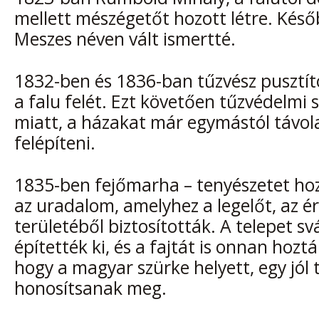
mellett mészégetőt hozott létre. Későb
Meszes néven vált ismertté.
1832-ben és 1836-ban tűzvész pusztí
a falu felét. Ezt követően tűzvédelmi
miatt, a házakat már egymástól távola
felépíteni.
1835-ben fejőmarha – tenyészetet hoz
az uradalom, amelyhez a legelőt, az é
területéből biztosították. A telepet sv
építették ki, és a fajtát is onnan hoztá
hogy a magyar szürke helyett, egy jól t
honosítsanak meg.