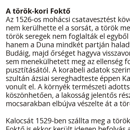
A török-kori Foktő
Az 1526-os mohácsi csatavesztést köv
nem kerülhette el a sorsát, a török me
török seregek nem foglalták el egyből
hanem a Duna mindkét partján haladv
Budáig, majd őrséget hagyva visszavo
sem menekülhetett meg az ellenség fo
pusztításától. A korabeli adatok szeri
szultán ázsiai sereghadteste éppen Ka
vonult el. A környék természeti adott
köszönhetően, a lakosság jelentős rés
mocsarakban elbújva vészelte át a tö
Kalocsát 1529-ben szállta meg a török,
Foktő is ekkor került idegen befolyás a