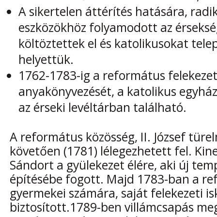
A sikertelen áttérítés hatására, radi
eszközökhöz folyamodott az érseksé
költöztettek el és katolikusokat tele
helyettük.
1762-1783-ig a református felekeze
anyakönyvezését, a katolikus egyház
az érseki levéltárban található.
A református közösség, II. József türe
követően (1781) lélegezhetett fel. Kin
Sándort a gyülekezet élére, aki új te
építésébe fogott. Majd 1783-ban a re
gyermekei számára, saját felekezeti isk
biztosított.1789-ben villámcsapás me