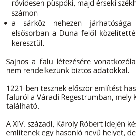
rövidesen püspöki, majd érseki szék
számon
a sárköz nehezen járhatósága 
elsősorban a Duna felől közelített
keresztül.
Sajnos a falu létezésére vonatkozól
nem rendelkezünk biztos adatokkal.
1221-ben tesznek először említést ha
faluról a Váradi Regestrumban, mely K
található.
A XIV. századi, Károly Róbert idején ké
említenek egy hasonló nevű helyet, de