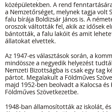
középületekben. A rend fenntartásár
a Nemzetőrséget, melynek tagja volt S
falu bírája Boldizsár János is. A néme
oroszok váltották fel, akik az idősek 
bántották, a falu lakóit és amit lehete
állatokat elvettek.
Az 1947-es választások során, a kom
mindössze a negyedik helyezést tudták 
Nemzeti Bizottságba is csak egy tag ké
pártot. Megalakult a Földműves Szöve
majd 1952-ben beolvadt a Kalocsa és 
Földműves Szövetkezetbe.
1948-ban államosították az iskolát, és