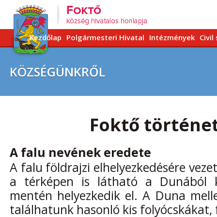
Kezdőlap
Polgármesteri Hivatal
Intézmények
Civil
KÖZSÉGÜNKRŐL
Foktő történe
A falu nevének eredete
A falu földrajzi elhelyezkedésére veze
a térképen is látható a Dunából k
mentén helyezkedik el. A Duna mell
találhatunk hasonló kis folyócskákat,