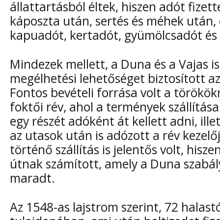
állattartásból éltek, hiszen adót fize
káposzta után, sertés és méhek után, 
kapuadót, kertadót, gyümölcsadót és 
Mindezek mellett, a Duna és a Vajas i
megélhetési lehetőséget biztosított az
Fontos bevételi forrása volt a törökök
foktői rév, ahol a termények szállítás
egy részét adóként át kellett adni, ille
az utasok után is adózott a rév kezelő
történő szállítás is jelentős volt, hisze
útnak számított, amely a Duna szabál
maradt.
Az 1548-as lajstrom szerint, 72 halastó 