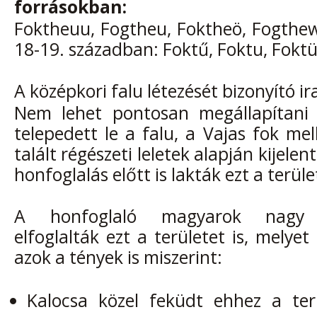
forrásokban:
Foktheuu, Fogtheu, Foktheö, Fogthew
18-19. században: Foktű, Foktu, Foktü
A középkori falu létezését bizonyító ir
Nem lehet pontosan megállapítani 
telepedett le a falu, a Vajas fok me
talált régészeti leletek alapján kijele
honfoglalás előtt is lakták ezt a terüle
A honfoglaló magyarok nagy v
elfoglalták ezt a területet is, melye
azok a tények is miszerint:
Kalocsa közel feküdt ehhez a ter