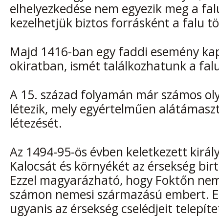
elhelyezkedése nem egyezik meg a fal
kezelhetjük biztos forrásként a falu t
Majd 1416-ban egy faddi esemény kap
okiratban, ismét találkozhatunk a falu
A 15. század folyamán már számos oly
létezik, mely egyértelműen alátámasz
létezését.
Az 1494-95-ös évben keletkezett királ
Kalocsát és környékét az érsekség birt
Ezzel magyarázható, hogy Foktőn nem
számon nemesi származású embert. E
ugyanis az érsekség cselédjeit telepíte