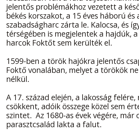
jelentős problémákhoz vezetett a kés
békés korszakot, a 15 éves háború és 
szabadságharc zárta le. Kalocsa, és íg
térségében is megjelentek a hajdúk, 
harcok Foktőt sem kerülték el.
1599-ben a török hajókra jelentős cs
Foktő vonalában, melyet a törökök n
nélkül.
A 17. század elején, a lakosság felére
csökkent, adóik összege közel sem érte
szintet. Az 1680-as évek végére, már
parasztcsalád lakta a falut.