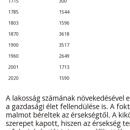
1715
300
1785
1544
1803
1596
1870
3618
1900
3517
1960
2649
2001
1713
2020
1590
A lakosság számának növekedésével eg
a gazdasági élet fellendülése is. A fok
malmot béreltek az érsekségtől. A kikö
szerepet kapott, hiszen az érsekség te