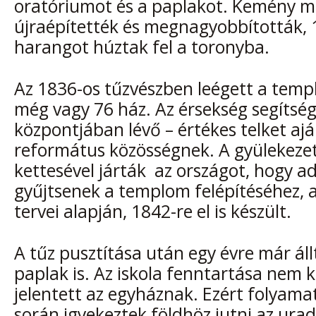
oratóriumot és a paplakot. Kemény 
újraépítették és megnagyobbították, 
harangot húztak fel a toronyba.
Az 1836-os tűzvészben leégett a templ
még vagy 76 ház. Az érsekség segítsé
központjában lévő – értékes telket aj
református közösségnek. A gyülekezet
kettesével járták az országot, hogy 
gyűjtsenek a templom felépítéséhez, a
tervei alapján, 1842-re el is készült.
A tűz pusztítása után egy évre már állt
paplak is. Az iskola fenntartása nem k
jelentett az egyháznak. Ezért folyama
során igyekeztek földhöz jutni az ura