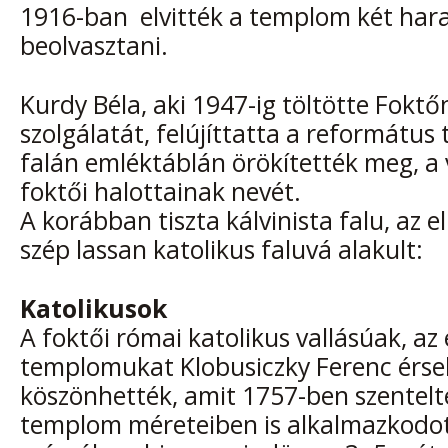
1916-ban elvitték a templom két har
beolvasztani.
Kurdy Béla, aki 1947-ig töltötte Foktőn
szolgálatát, felújíttatta a református
falán emléktáblán örökítették meg, a
foktői halottainak nevét.
A korábban tiszta kálvinista falu, az 
szép lassan katolikus faluvá alakult:
Katolikusok
A foktői római katolikus vallásúak, az 
templomukat Klobusiczky Ferenc érs
köszönhették, amit 1757-ben szentelte
templom méreteiben is alkalmazkodot