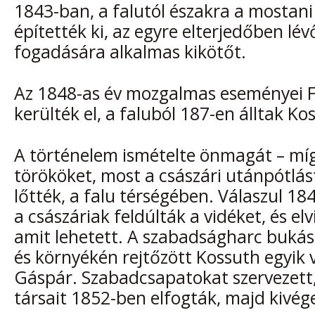
1843-ban, a falutól északra a mostan
építették ki, az egyre elterjedőben lé
fogadására alkalmas kikötőt.
Az 1848-as év mozgalmas eseményei 
kerülték el, a faluból 187-en álltak Kos
A történelem ismételte önmagát – mí
törököket, most a császári utánpótlást
lőtték, a falu térségében. Válaszul 1
a császáriak feldúlták a vidéket, és el
amit lehetett. A szabadságharc bukás
és környékén rejtőzött Kossuth egyik 
Gáspár. Szabadcsapatokat szervezett,
társait 1852-ben elfogták, majd kivég