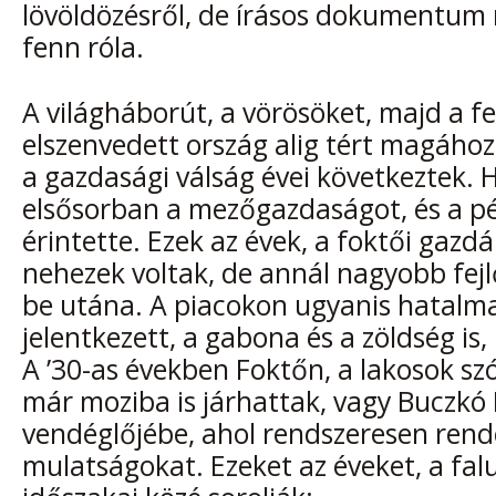
lövöldözésről, de írásos dokumentu
fenn róla.
A világháborút, a vörösöket, majd a f
elszenvedett ország alig tért magához
a gazdasági válság évei következtek.
elsősorban a mezőgazdaságot, és a pé
érintette. Ezek az évek, a foktői gazd
nehezek voltak, de annál nagyobb fej
be utána. A piacokon ugyanis hatalma
jelentkezett, a gabona és a zöldség is, i
A ’30-as években Foktőn, a lakosok s
már moziba is járhattak, vagy Buczkó 
vendéglőjébe, ahol rendszeresen rend
mulatságokat. Ezeket az éveket, a fal