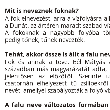
Mit is neveznek foknak?
A fok elnevezést, arra a vízfolyásra 
a Dunát, az ártéren maradt szabad víz
A fokoknak a nagyobb folyóba tö
pedig tőnek, tűnek nevezték.
Tehát, akkor össze is állt a falu ne
Fok és annak a töve. Bél Mátyás a
században más magyarázatát adta, 
jelentősen az előzőtől. Szerinte 
csatornán elhelyezett tű zsilipekrő
nevét, amellyel szabályozták a folyó víz
A falu neve változatos formában