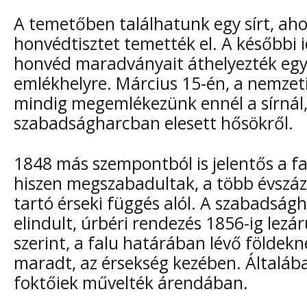
A temetőben találhatunk egy sírt, aho
honvédtisztet temették el. A későbbi 
honvéd maradványait áthelyezték egy
emlékhelyre. Március 15-én, a nemze
mindig megemlékezünk ennél a sírnál,
szabadságharcban elesett hősökről.
1848 más szempontból is jelentős a fa
hiszen megszabadultak, a több évszáz
tartó érseki függés alól. A szabadság
elindult, úrbéri rendezés 1856-ig lezár
szerint, a falu határában lévő földekn
maradt, az érsekség kezében. Általába
foktőiek művelték árendában.