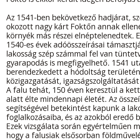
Az 1541-ben bekövetkező hadjárat, s
okozott nagy kárt Foktőn annak ellen
környék más részei elnéptelenedtek. E
1540-es évek adóösszeírásai támasztjá
lakosság szép számmal fel van tüntet
gyarapodás is megfigyelhető. 1541 ut
berendezkedett a hódoltság területén,
közigazgatását, igazságszolgáltatását
A falu tehát, 150 éven keresztül a ket
alatt élte mindennapi életét. Az össze
segítségével betekintést kapunk a lak
foglalkozásaiba, és az azokból eredő b
Ezek vizsgálata során egyértelműen m
hogy a falusiak elsősorban földművel