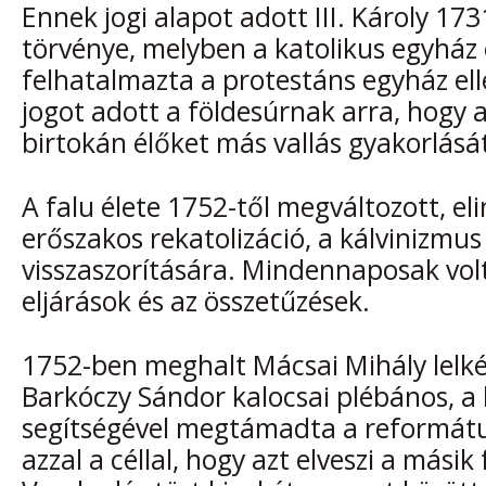
Ennek jogi alapot adott III. Károly 17
törvénye, melyben a katolikus egyház e
felhatalmazta a protestáns egyház ell
jogot adott a földesúrnak arra, hogy a
birtokán élőket más vallás gyakorlását
A falu élete 1752-től megváltozott, eli
erőszakos rekatolizáció, a kálvinizmus
visszaszorítására. Mindennaposak vol
eljárások és az összetűzések.
1752-ben meghalt Mácsai Mihály lelké
Barkóczy Sándor kalocsai plébános, a 
segítségével megtámadta a reformát
azzal a céllal, hogy azt elveszi a másik 