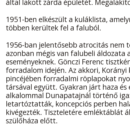
által lakott zárda épületét. Megalakít
1951-ben elkészült a kuláklista, amely
többen kerültek fel a faluból.
1956-ban jelentősebb atrocitás nem t
azonban mégis van falubeli áldozata 
eseményeknek. Gönczi Ferenc tisztként
forradalom idején. Az akkori, Korányi
pincéjében forradalmi röplapokat ny
társával együtt. Gyakran járt haza és 
alkalommal Dunapatajnál történő iga
letartóztatták, koncepciós perben halá
kivégezték. Tiszteletére emléktáblát ál
szülőháza előtt.