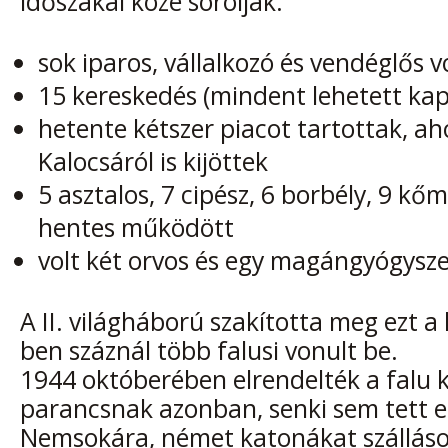
időszakai közé sorolják:
sok iparos, vállalkozó és vendéglős v
15 kereskedés (mindent lehetett kap
hetente kétszer piacot tartottak, ah
Kalocsáról is kijöttek
5 asztalos, 7 cipész, 6 borbély, 9 kő
hentes működött
volt két orvos és egy magángyógysze
A II. világháború szakította meg ezt a
ben száznál több falusi vonult be.
1944 októberében elrendelték a falu ki
parancsnak azonban, senki sem tett e
Nemsokára, német katonákat szállásol