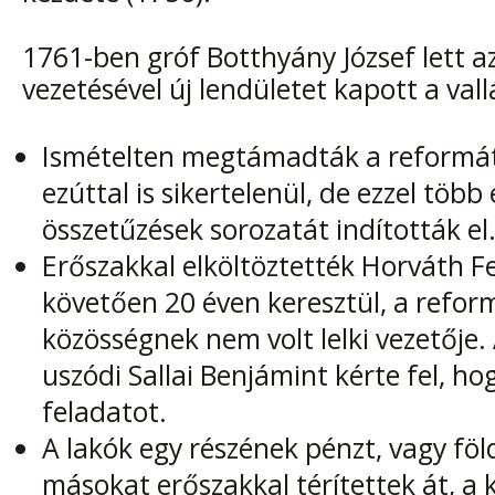
1761-ben gróf Botthyány József lett az
vezetésével új lendületet kapott a val
Ismételten megtámadták a reformá
ezúttal is sikertelenül, de ezzel több 
összetűzések sorozatát indították el
Erőszakkal elköltöztették Horváth Fe
követően 20 éven keresztül, a refor
közösségnek nem volt lelki vezetője.
uszódi Sallai Benjámint kérte fel, hog
feladatot.
A lakók egy részének pénzt, vagy föld
másokat erőszakkal térítettek át, a k