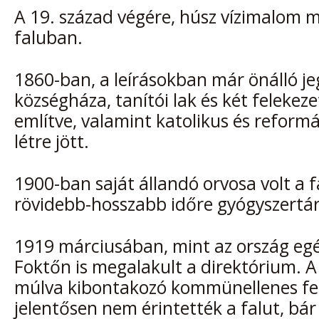
A 19. század végére, húsz vízimalom 
faluban.
1860-ban, a leírásokban már önálló jeg
községháza, tanítói lak és két felekeze
említve, valamint katolikus és reformá
létre jött.
1900-ban saját állandó orvosa volt a f
rövidebb-hosszabb időre gyógyszertára
1919 márciusában, mint az ország egé
Foktőn is megalakult a direktórium. 
múlva kibontakozó kommünellenes fel
jelentősen nem érintették a falut, bár