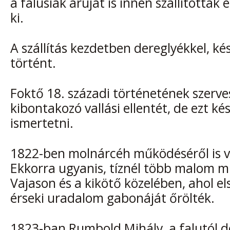
a falusiak áruját is innen szállították e
ki.
A szállítás kezdetben dereglyékkel, k
történt.
Foktő 18. századi történetének szerves
kibontakozó vallási ellentét, de ezt k
ismertetni.
1822-ben molnárcéh működéséről is 
Ekkorra ugyanis, tíznél több malom 
Vajason és a kikötő közelében, ahol el
érseki uradalom gabonáját őrölték.
1823-ban Rumbold Mihály, a falutól d