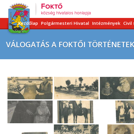
Kezdőlap
Polgármesteri Hivatal
Intézmények
Civil
VÁLOGATÁS A FOKTŐI TÖRTÉNETEK 