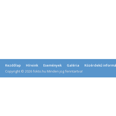
Kezdőlap
Híreink
Események
Galéria
Közérdekű informá
Copyright © 2026 fokto.hu Minden jog fenntartva!