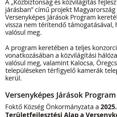
A „
Közbiztonság és közvilágítás fejlesz
járásban
” című projekt Magyarorszá
Versenyképes Járások Program keretéb
vissza nem térítendő támogatásával, 
valósul meg.
A program keretében a teljes konzor
vonatkozásában a közvilágítási hálózat
valósul meg, valamint Kalocsa, Öregcs
településeken térfigyelő kamerák telep
kerül.
Versenyképes Járások Program
Foktő Község Önkormányzata a
2025
Területfejlesztési Alap a Versenyk