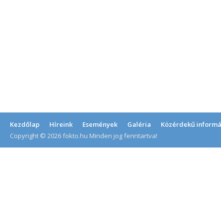
Kezdőlap
Híreink
Események
Galéria
Közérdekű informá
Copyright © 2026 fokto.hu Minden jog fenntartva!