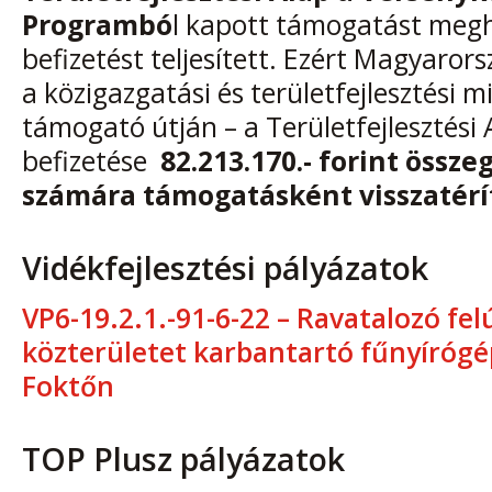
Programbó
l kapott támogatást meg
befizetést teljesített. Ezért Magyaro
a közigazgatási és területfejlesztési m
támogató útján – a Területfejlesztési
befizetése
82.213.170.- forint össze
számára támogatásként visszatérí
Vidékfejlesztési pályázatok
VP6-19.2.1.-91-6-22 – Ravatalozó felú
közterületet karbantartó fűnyíróg
Foktőn
TOP Plusz pályázatok