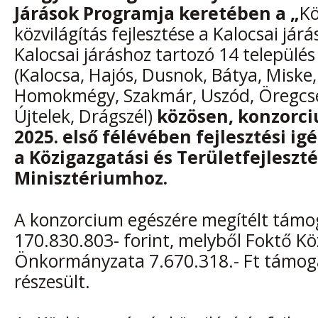
Járások Programja keretében a „
Kö
közvilágítás fejlesztése a Kalocsai jár
Kalocsai járáshoz tartozó 14 települ
(Kalocsa, Hajós, Dusnok, Bátya, Miske, 
Homokmégy, Szakmár, Uszód, Öregcse
Újtelek, Drágszél)
közösen, konzorc
2025. első félévében fejlesztési ig
a Közigazgatási és Területfejleszté
Minisztériumhoz.
A konzorcium egészére megítélt támo
170.830.803- forint, melyből Foktő K
Önkormányzata 7.670.318.- Ft támo
részesült.