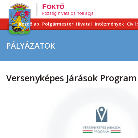
Kezdőlap
Polgármesteri Hivatal
Intézmények
Civil
PÁLYÁZATOK
Versenyképes Járások Program