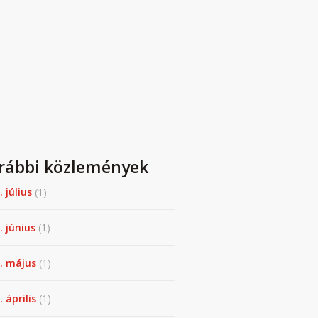
rábbi közlemények
. július
(1)
. június
(1)
. május
(1)
 április
(1)