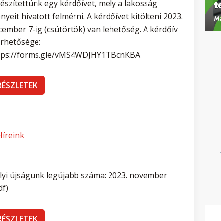
készítettünk egy kérdőívet, mely a lakosság
ényeit hivatott felmérni. A kérdőívet kitölteni 2023.
cember 7-ig (csütörtök) van lehetőség. A kérdőív
érhetősége:
tps://forms.gle/vMS4WDJHY1TBcnKBA
RÉSZLETEK
Híreink
lyi újságunk legújabb száma: 2023. november
df)
RÉSZLETEK