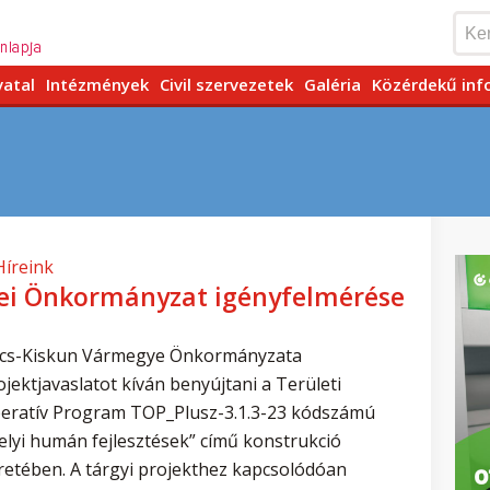
vatal
Intézmények
Civil szervezetek
Galéria
Közérdekű inf
Híreink
ei Önkormányzat igényfelmérése
cs-Kiskun Vármegye Önkormányzata
ojektjavaslatot kíván benyújtani a Területi
eratív Program TOP_Plusz-3.1.3-23 kódszámú
elyi humán fejlesztések” című konstrukció
retében. A tárgyi projekthez kapcsolódóan