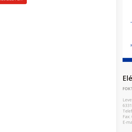
El
FOK
Leve
6331
Tele
Fax:
E-ma