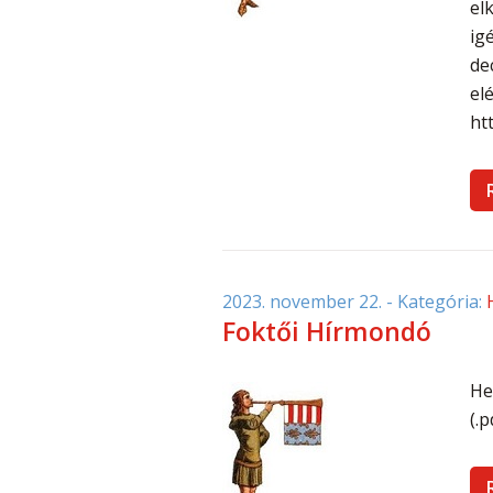
el
ig
de
el
ht
2023. november 22.
- Kategória:
Foktői Hírmondó
He
(.p