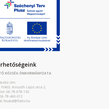
érhetőségeink
TŐ KÖZSÉG ÖNKORMÁNYZATA
lezési cím:
 Foktő, Kossuth Lajos utca 2.
fon: 06-78-678-130
 06-78-460-012
il: hivatal@fokto.hu