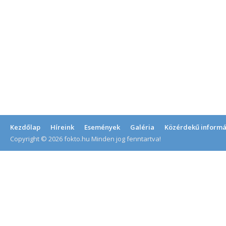
Kezdőlap
Híreink
Események
Galéria
Közérdekű informá
Copyright © 2026 fokto.hu Minden jog fenntartva!