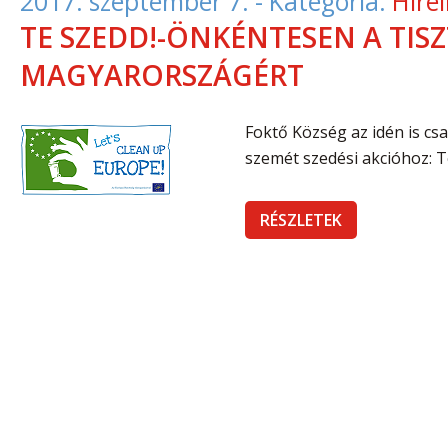
2017. szeptember 7.
- Kategória:
Híre
TE SZEDD!-ÖNKÉNTESEN A TIS
MAGYARORSZÁGÉRT
Foktő Község az idén is cs
szemét szedési akcióhoz: 
RÉSZLETEK