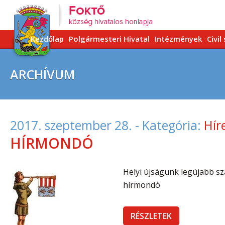
Kezdőlap
Polgármesteri Hivatal
Intézmények
Civil
ARCHÍVUM
2017. szeptember 28.
- Kategória:
Hír
HÍRMONDÓ
Helyi újságunk legújabb s
hírmondó
RÉSZLETEK