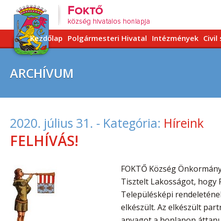
Kezdőlap
Polgármesteri Hivatal
Intézmények
Civil
ARCHÍVUM
2020. július 31.
- Kategória:
Híreink
FELHÍVÁS!
FOKTŐ Község Önkormányza
Tisztelt Lakosságot, hog
Településképi rendeleténe
elkészült. Az elkészült par
anyagot a honlapon áttanu