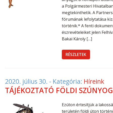
a Polgármesteri Hivatalban
megtekinthetik. A Partner
fórumának lefolytatása kiz
történik.* A fenti dokumen
észrevételeiket jelen Felhí
Bakai Károly […]
RÉSZLETEK
2020. július 30.
- Kategória:
Híreink
TÁJÉKOZTATÓ FÖLDI SZÚNYOG
Ezúton értesítjük a lakoss
területén földi úton törté