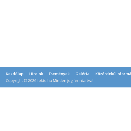
Kezdőlap
Híreink
Események
Galéria
Közérdekű informá
Copyright © 2026 fokto.hu Minden jog fenntartva!