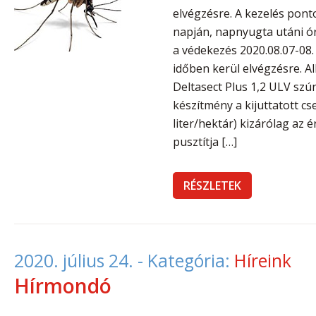
elvégzésre. A kezelés ponto
napján, napnyugta utáni ó
a védekezés 2020.08.07-08
időben kerül elvégzésre. A
Deltasect Plus 1,2 ULV szún
készítmény a kijuttatott c
liter/hektár) kizárólag az
pusztítja […]
RÉSZLETEK
2020. július 24.
- Kategória:
Híreink
Hírmondó