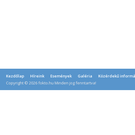
Kezdőlap
Híreink
Események
Galéria
Közérdekű informá
Copyright © 2026 fokto.hu Minden jog fenntartva!