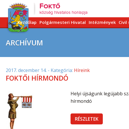
Kezdőlap
Polgármesteri Hivatal
Intézmények
Civil
ARCHÍVUM
2017. december 14.
- Kategória:
Híreink
FOKTŐI HÍRMONDÓ
Helyi újságunk legújabb s
hírmondó
RÉSZLETEK