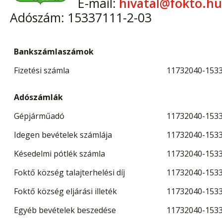
E-mail:
hivatal@fokto.hu
Adószám: 15337111-2-03
Bankszámlaszámok
Fizetési számla
11732040-153
Adószámlák
Gépjárműadó
11732040-1533
Idegen bevételek számlája
11732040-1533
Késedelmi pótlék számla
11732040-1533
Foktő község talajterhelési díj
11732040-1533
Foktő község eljárási illeték
11732040-1533
Egyéb bevételek beszedése
11732040-1533