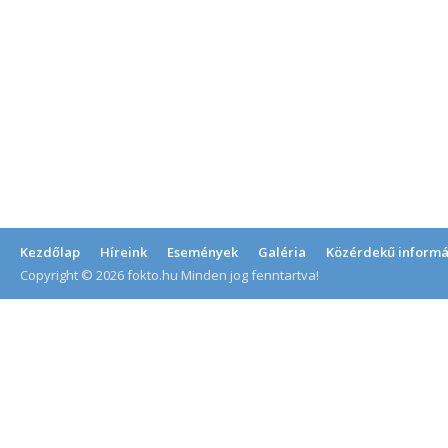
Kezdőlap
Híreink
Események
Galéria
Közérdekű informá
Copyright © 2026 fokto.hu Minden jog fenntartva!