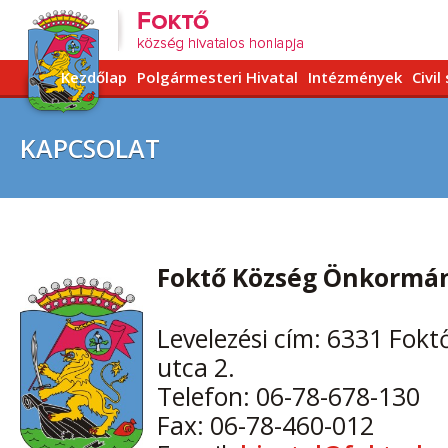
Kezdőlap
Polgármesteri Hivatal
Intézmények
Civil
KAPCSOLAT
Foktő Község Önkormá
Levelezési cím: 6331 Fokt
utca 2.
Telefon: 06-78-678-130
Fax: 06-78-460-012