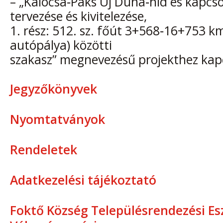
– „Kalocsa‐Paks Új Duna‐híd és kapcs
tervezése és kivitelezése,
1. rész: 512. sz. főút 3+568‐16+753 k
autópálya) közötti
szakasz” megnevezésű projekthez ka
Jegyzőkönyvek
Nyomtatványok
Rendeletek
Adatkezelési tájékoztató
Foktő Község Településrendezési Es