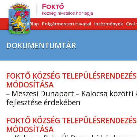
Kezdőlap
Polgármesteri Hivatal
Intézmények
Civil
DOKUMENTUMTÁR
FOKTŐ KÖZSÉG TELEPÜLÉSRENDEZÉS
MÓDOSÍTÁSA
– Meszesi Dunapart – Kalocsa közötti
fejlesztése érdekében
FOKTŐ KÖZSÉG TELEPÜLÉSRENDEZÉS
MÓDOSÍTÁSA