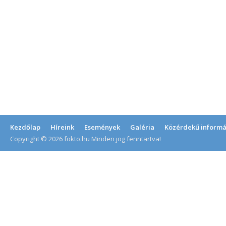
Kezdőlap
Híreink
Események
Galéria
Közérdekű informá
Copyright © 2026 fokto.hu Minden jog fenntartva!