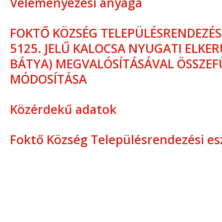
Véleményezési anyaga
FOKTŐ KÖZSÉG TELEPÜLÉSRENDEZÉSI
5125. JELŰ KALOCSA NYUGATI ELKE
BÁTYA) MEGVALÓSÍTÁSÁVAL ÖSSZEF
MÓDOSÍTÁSA
Közérdekű adatok
Foktő Község Településrendezési e