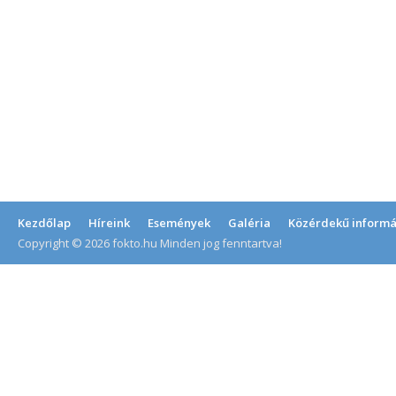
Kezdőlap
Híreink
Események
Galéria
Közérdekű informá
Copyright © 2026 fokto.hu Minden jog fenntartva!