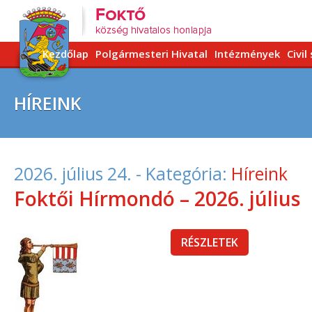
Kezdőlap
Polgármesteri Hivatal
Intézmények
Civil
HÍREINK
2026. július 24.
- Kategória:
Híreink
Foktői Hírmondó – 2026. július
RÉSZLETEK