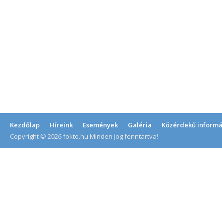
Kezdőlap
Híreink
Események
Galéria
Közérdekű informá
Copyright © 2026 fokto.hu Minden jog fenntartva!