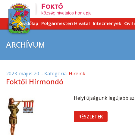
Kezdőlap
Polgármesteri Hivatal
Intézmények
Civil
ARCHÍVUM
2023. május 20.
- Kategória:
Híreink
Foktői Hírmondó
Helyi újságunk legújabb sz
RÉSZLETEK