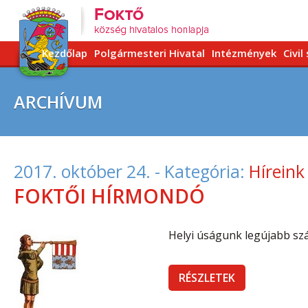
Kezdőlap
Polgármesteri Hivatal
Intézmények
Civil
ARCHÍVUM
2017. október 24.
- Kategória:
Híreink
FOKTŐI HÍRMONDÓ
Helyi úságunk legújabb sz
RÉSZLETEK