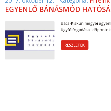
2017. október 12.
- Kategória:
Híreink
EGYENLŐ BÁNÁSMÓD HATÓS
Bács-Kiskun megyei egye
ügyfélfogadása: időpontok
RÉSZLETEK