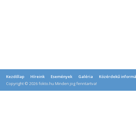
Kezdőlap
Híreink
Események
Galéria
Közérdekű informá
Copyright © 2026 fokto.hu Minden jog fenntartva!