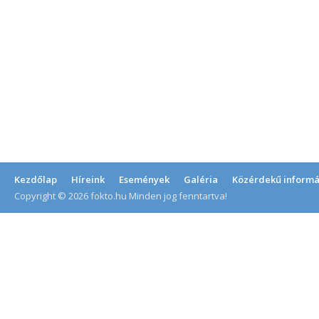
Kezdőlap
Híreink
Események
Galéria
Közérdekű informá
Copyright © 2026 fokto.hu Minden jog fenntartva!