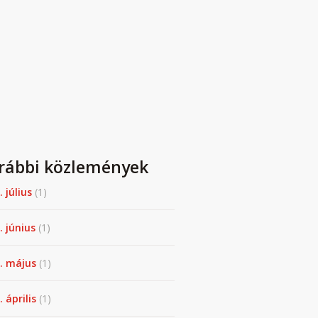
rábbi közlemények
. július
(1)
. június
(1)
. május
(1)
 április
(1)