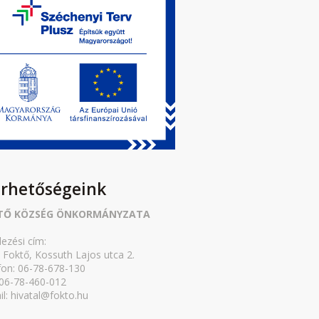
érhetőségeink
TŐ KÖZSÉG ÖNKORMÁNYZATA
lezési cím:
 Foktő, Kossuth Lajos utca 2.
fon: 06-78-678-130
 06-78-460-012
il: hivatal@fokto.hu