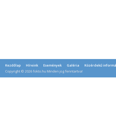
Kezdőlap
Híreink
Események
Galéria
Közérdekű informá
Copyright © 2026 fokto.hu Minden jog fenntartva!