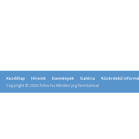
Kezdőlap
Híreink
Események
Galéria
Közérdekű informá
Copyright © 2026 fokto.hu Minden jog fenntartva!