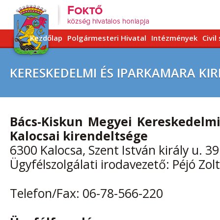
Kezdőlap
Polgármesteri Hivatal
Intézmények
Civil
KERESKEDELMI ÉS IPARKAMARA KI
Bács-Kiskun Megyei Kereskedelmi
Kalocsai kirendeltsége
6300 Kalocsa, Szent István király u. 39
Ügyfélszolgálati irodavezető: Péjó Zol
Telefon/Fax: 06-78-566-220