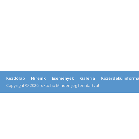
Kezdőlap
Híreink
Események
Galéria
Közérdekű informá
Copyright © 2026 fokto.hu Minden jog fenntartva!