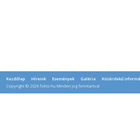
Kezdőlap
Híreink
Események
Galéria
Közérdekű informá
Copyright © 2026 fokto.hu Minden jog fenntartva!