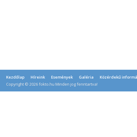
Kezdőlap
Híreink
Események
Galéria
Közérdekű informá
Copyright © 2026 fokto.hu Minden jog fenntartva!