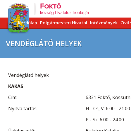
Kezdőlap
Polgármesteri Hivatal
Intézmények
Civil
VENDÉGLÁTÓ HELYEK
Vendéglátó helyek
KAKAS
Cím:
6331 Foktő, Kossuth L
Nyitva tartás:
H - Cs, V: 6.00 - 21.00
P - Sz: 6.00 - 24.00
Üzletvezető:
Balaton Katalin