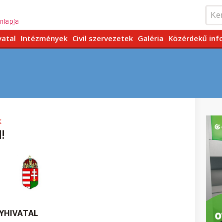
vatal
Intézmények
Civil szervezetek
Galéria
Közérdekű inf
k
!
YHIVATAL