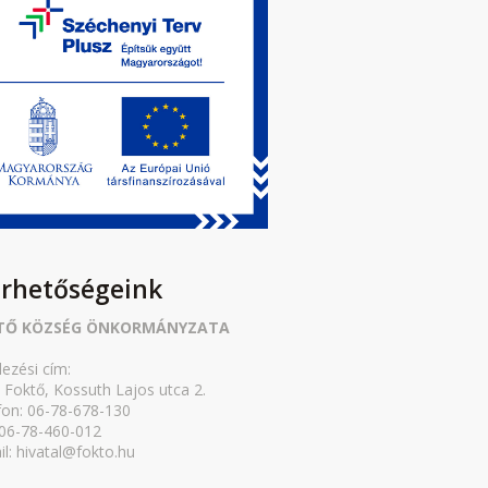
érhetőségeink
TŐ KÖZSÉG ÖNKORMÁNYZATA
lezési cím:
 Foktő, Kossuth Lajos utca 2.
fon: 06-78-678-130
 06-78-460-012
il: hivatal@fokto.hu