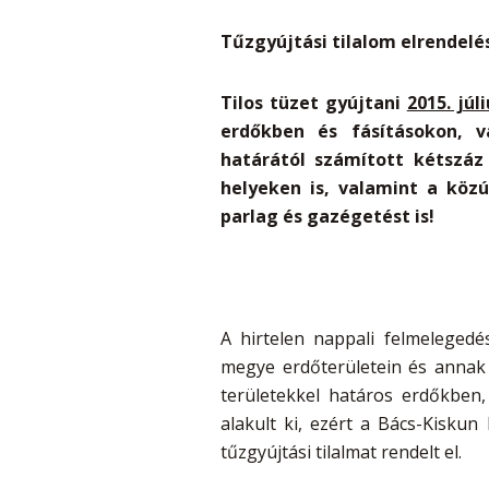
Tűzgyújtási tilalom elrendelé
Tilos tüzet gyújtani
2015. júli
erdőkben és fásításokon, v
határától számított kétszáz 
helyeken is, valamint a közú
parlag és gazégetést is!
A hirtelen nappali felmelegedé
megye erdőterületein és annak
területekkel határos erdőkben,
alakult ki, ezért a Bács-Kisku
tűzgyújtási tilalmat rendelt el.