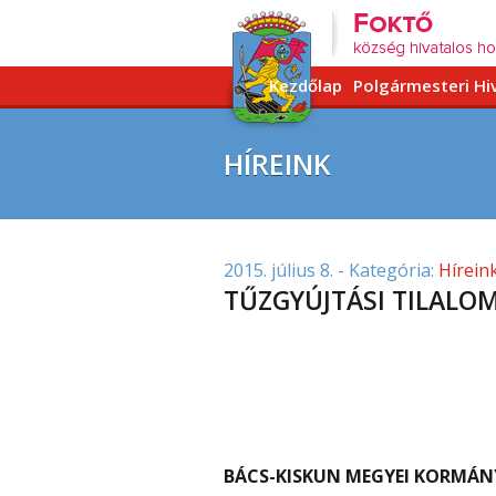
Kezdőlap
Polgármesteri Hi
HÍREINK
2015. július 8.
- Kategória:
Hírein
TŰZGYÚJTÁSI TILALOM
BÁCS-KISKUN MEGYEI KORMÁN