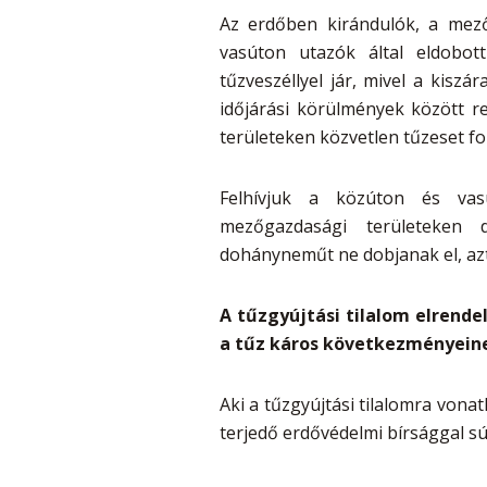
Az erdőben kirándulók, a mez
vasúton utazók által eldobot
tűzveszéllyel jár, mivel a kiszá
időjárási körülmények között r
területeken közvetlen tűzeset fo
Felhívjuk a közúton és vas
mezőgazdasági területeken 
dohányneműt ne dobjanak el, azt
A tűzgyújtási tilalom elrendel
a tűz káros következményeine
Aki a tűzgyújtási tilalomra vona
terjedő erdővédelmi bírsággal sú