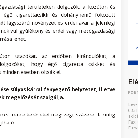
őgazdasági területeken dolgozók, a közúton és
t égő cigarettacsikk és dohánynemű fokozott
radt lágyszárú növényzet és erdei avar a jelenlegi
endkívül gyúlékony és erdei vagy mezőgazdasági
rrása lehet.
úton utazókat, az erdőben kirándulókat, a
dolgozókat, hogy égő cigaretta csikket és
 minden esetben oltsák el.
El
ése súlyos kárral fenyegető helyzetet, illetve
FOK
k megelőzését szolgálja.
Leve
6331
tkozó rendelkezéseket megszegi, százezer forintig
Tele
Fax:
jtható.
E-ma