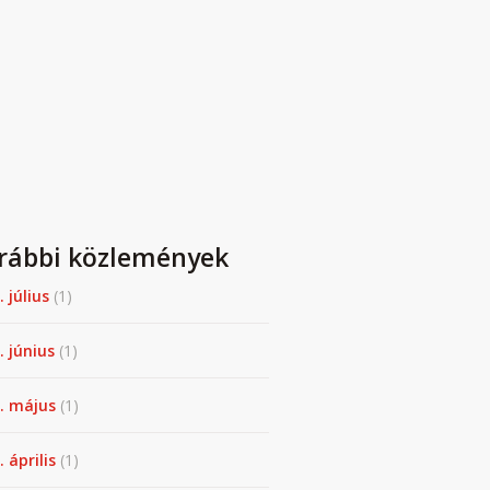
rábbi közlemények
. július
(1)
. június
(1)
. május
(1)
 április
(1)