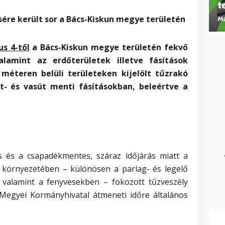
sére került sor a Bács-Kiskun megye területén
us 4-től
a Bács-Kiskun megye területén fekvő
alamint az erdőterületek illetve fásítások
méteren belüli területeken kijelölt tűzrakó
t- és vasút menti fásításokban, beleértve a
s és a csapadékmentes, száraz időjárás miatt a
 környezetében – különösen a parlag- és legelő
 valamint a fenyvesekben – fokozott tűzveszély
n Megyei Kormányhivatal átmeneti időre általános