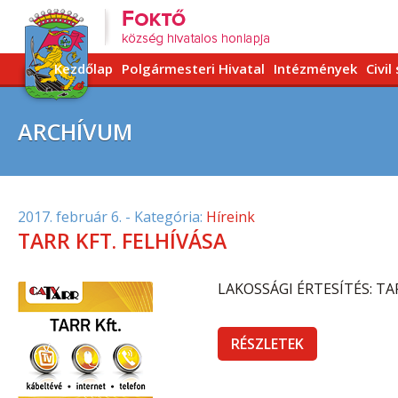
Kezdőlap
Polgármesteri Hivatal
Intézmények
Civil
ARCHÍVUM
2017. február 6.
- Kategória:
Híreink
TARR KFT. FELHÍVÁSA
LAKOSSÁGI ÉRTESÍTÉS: TA
RÉSZLETEK