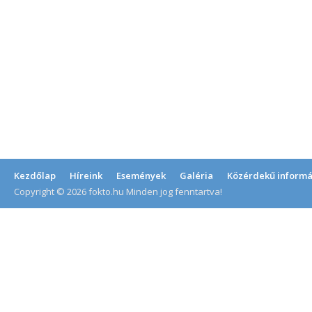
Kezdőlap
Híreink
Események
Galéria
Közérdekű informá
Copyright © 2026 fokto.hu Minden jog fenntartva!