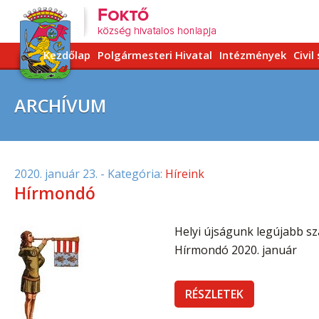
Kezdőlap
Polgármesteri Hivatal
Intézmények
Civil
ARCHÍVUM
2020. január 23.
- Kategória:
Híreink
Hírmondó
Helyi újságunk legújabb szá
Hírmondó 2020. január
RÉSZLETEK