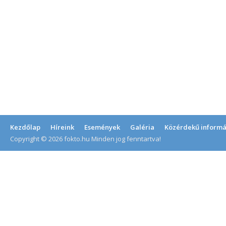
Kezdőlap
Híreink
Események
Galéria
Közérdekű informá
Copyright © 2026 fokto.hu Minden jog fenntartva!