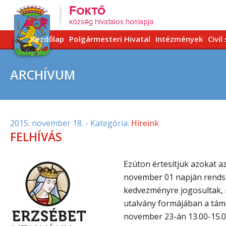
Kezdőlap
Polgármesteri Hivatal
Intézmények
Civil
ARCHÍVUM
2015. november 18.
- Kategória:
Híreink
FELHÍVÁS
Ezúton értesítjük azokat az
november 01 napján rends
kedvezményre jogosultak,
utalvány formájában a támo
november 23-án 13.00-15.0