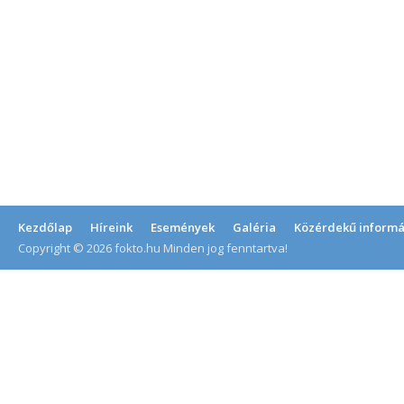
Kezdőlap
Híreink
Események
Galéria
Közérdekű informá
Copyright © 2026 fokto.hu Minden jog fenntartva!