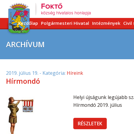
Kezdőlap
Polgármesteri Hivatal
Intézmények
Civil
ARCHÍVUM
2019. július 19.
- Kategória:
Híreink
Hírmondó
Helyi újságunk legújabb szá
Hírmondó 2019. július
RÉSZLETEK