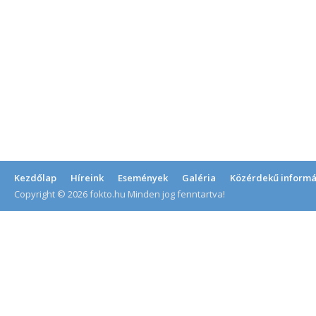
Kezdőlap
Híreink
Események
Galéria
Közérdekű informá
Copyright © 2026 fokto.hu Minden jog fenntartva!