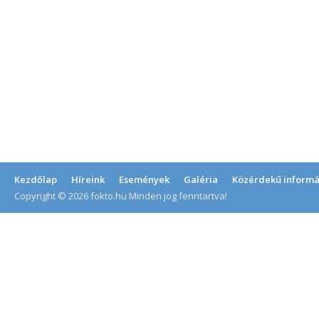
Kezdőlap
Híreink
Események
Galéria
Közérdekű informá
Copyright © 2026 fokto.hu Minden jog fenntartva!