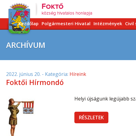
Kezdőlap
Polgármesteri Hivatal
Intézmények
Civil
ARCHÍVUM
2022. június 20.
- Kategória:
Híreink
Foktői Hírmondó
Helyi újságunk legújabb szá
RÉSZLETEK