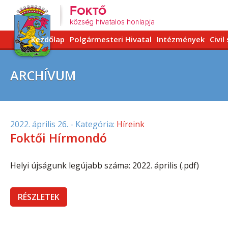
Kezdőlap
Polgármesteri Hivatal
Intézmények
Civil
ARCHÍVUM
2022. április 26.
- Kategória:
Híreink
Foktői Hírmondó
Helyi újságunk legújabb száma: 2022. április (.pdf)
RÉSZLETEK