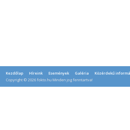
Kezdőlap
Híreink
Események
Galéria
Közérdekű informá
Copyright © 2026 fokto.hu Minden jog fenntartva!