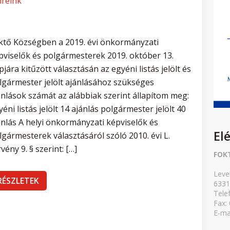
íreink
ktő Községben a 2019. évi önkormányzati
pviselők és polgármesterek 2019. október 13.
pjára kitűzött választásán az egyéni listás jelölt és
lgármester jelölt ajánlásához szükséges
ánlások számát az alábbiak szerint állapítom meg:
yéni listás jelölt 14 ajánlás polgármester jelölt 40
ánlás A helyi önkormányzati képviselők és
El
lgármesterek választásáról szóló 2010. évi L.
vény 9. § szerint: […]
FOK
Leve
RÉSZLETEK
6331
Tele
Fax:
E-ma