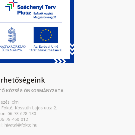
érhetőségeink
TŐ KÖZSÉG ÖNKORMÁNYZATA
lezési cím:
 Foktő, Kossuth Lajos utca 2.
fon: 06-78-678-130
 06-78-460-012
il: hivatal@fokto.hu