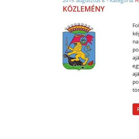
2019. augusztus 8.
- Kategória:
H
KÖZLEMÉNY
Fo
ké
na
po
aj
eg
aj
po
tör