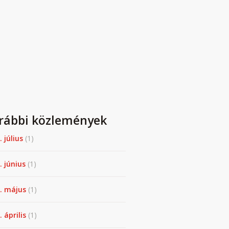
rábbi közlemények
. július
(1)
. június
(1)
. május
(1)
 április
(1)