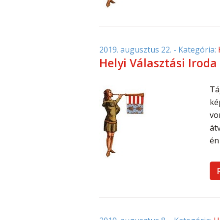
2019. augusztus 22.
- Kategória:
Helyi Választási Iroda
Tá
ké
vo
át
én