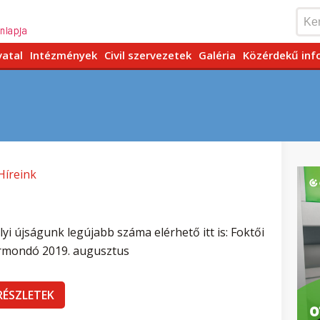
vatal
Intézmények
Civil szervezetek
Galéria
Közérdekű inf
Híreink
lyi újságunk legújabb száma elérhető itt is: Foktői
rmondó 2019. augusztus
RÉSZLETEK