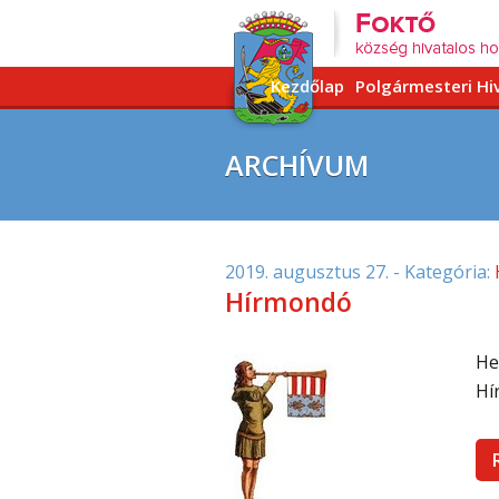
Kezdőlap
Polgármesteri Hi
ARCHÍVUM
2019. augusztus 27.
- Kategória:
Hírmondó
He
Hí