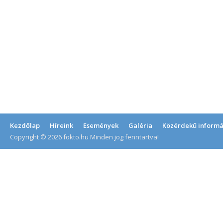
Kezdőlap
Híreink
Események
Galéria
Közérdekű informá
Copyright © 2026 fokto.hu Minden jog fenntartva!