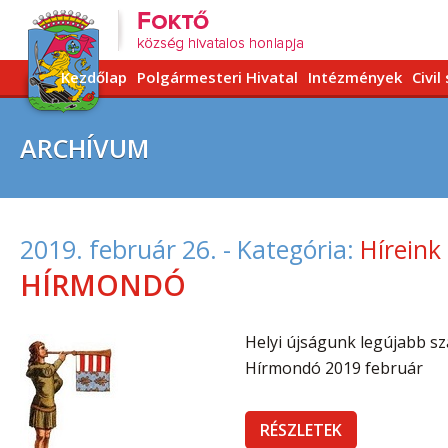
Kezdőlap
Polgármesteri Hivatal
Intézmények
Civil
ARCHÍVUM
2019. február 26.
- Kategória:
Híreink
HÍRMONDÓ
Helyi újságunk legújabb szá
Hírmondó 2019 február
RÉSZLETEK