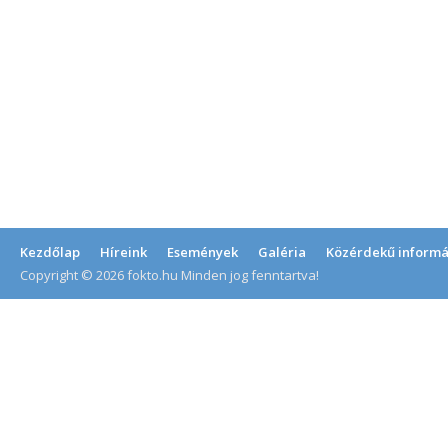
Kezdőlap
Híreink
Események
Galéria
Közérdekű informá
Copyright © 2026 fokto.hu Minden jog fenntartva!