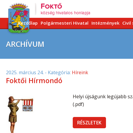
Kezdőlap
Polgármesteri Hivatal
Intézmények
Civil
ARCHÍVUM
2025. március 24.
- Kategória:
Híreink
Foktői Hírmondó
Helyi újságunk legújabb sz
(.pdf)
RÉSZLETEK