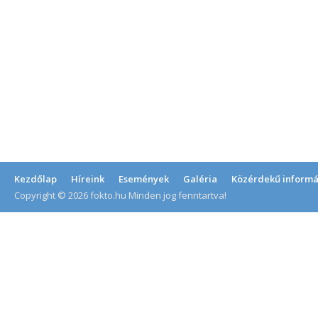
Kezdőlap
Híreink
Események
Galéria
Közérdekű informá
Copyright © 2026 fokto.hu Minden jog fenntartva!