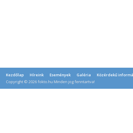
Kezdőlap
Híreink
Események
Galéria
Közérdekű informá
Copyright © 2026 fokto.hu Minden jog fenntartva!