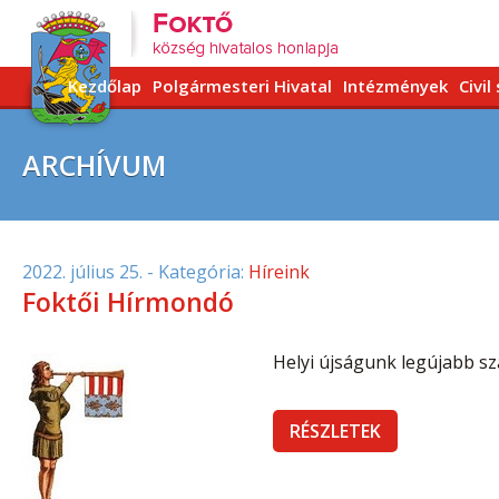
Kezdőlap
Polgármesteri Hivatal
Intézmények
Civil
ARCHÍVUM
2022. július 25.
- Kategória:
Híreink
Foktői Hírmondó
Helyi újságunk legújabb szá
RÉSZLETEK