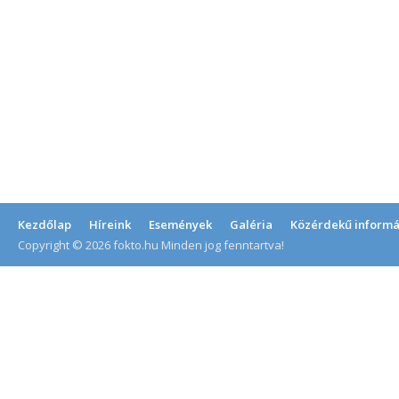
Kezdőlap
Híreink
Események
Galéria
Közérdekű informá
Copyright © 2026 fokto.hu Minden jog fenntartva!