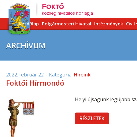
Kezdőlap
Polgármesteri Hivatal
Intézmények
Civil
ARCHÍVUM
2022. február 22.
- Kategória:
Híreink
Foktői Hírmondó
Helyi újságunk legújabb szá
RÉSZLETEK