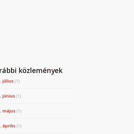
rábbi közlemények
. július
(1)
. június
(1)
. május
(1)
 április
(1)