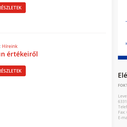
RÉSZLETEK
:
Híreink
n értékeiről
RÉSZLETEK
El
FOK
Leve
6331
Tele
Fax:
E-ma