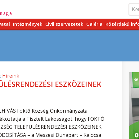
vatal
Intézmények
Civil szervezetek
Galéria
Közérdekű inf
:
Híreink
ÜLÉSRENDEZÉSI ESZKÖZEINEK
LHÍVÁS Foktő Község Önkormányzata
jékoztatja a Tisztelt Lakosságot, hogy FOKTŐ
ZSÉG TELEPÜLÉSRENDEZÉSI ESZKÖZEINEK
DOSÍTÁSA – a Meszesi Dunapart – Kalocsa