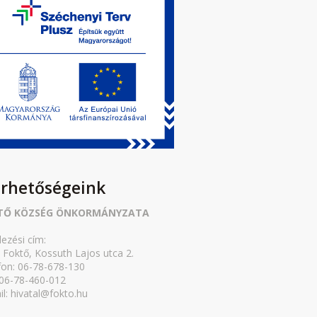
érhetőségeink
TŐ KÖZSÉG ÖNKORMÁNYZATA
lezési cím:
 Foktő, Kossuth Lajos utca 2.
fon: 06-78-678-130
 06-78-460-012
il: hivatal@fokto.hu