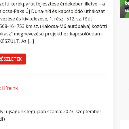
zötti kerékpárút fejlesztése érdekében illetve – a
alocsa‐Paks Új Duna‐híd és kapcsolódó úthálózat
vezése és kivitelezése, 1. rész : 512. sz. főút
568‐16+753 km sz. (Kalocsa‐M6 autópálya) közötti
akasz” megnevezésű projekthez kapcsolódóan –
KÉSZÜLT. Az […]
RÉSZLETEK
:
Híreink
lyi újságunk legújabb száma: 2023. szeptember
df)