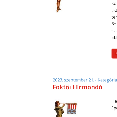
kö
„K
ter
3+
sz
EL
2023. szeptember 21.
- Kategória
Foktői Hírmondó
He
(.p