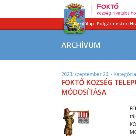
Kezdőlap
Polgármesteri Hi
ARCHÍVUM
2023. szeptember 26.
- Kategória
FOKTŐ KÖZSÉG TELEP
MÓDOSÍTÁSA
FE
tá
KÖ
MÓ