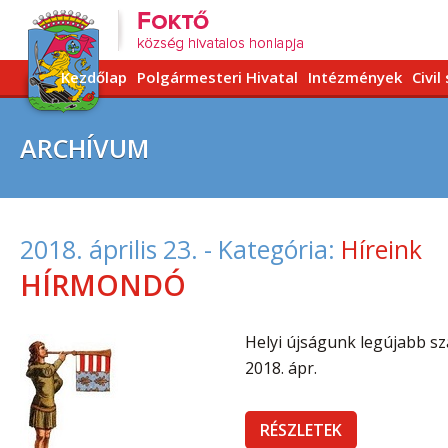
Kezdőlap
Polgármesteri Hivatal
Intézmények
Civil
ARCHÍVUM
2018. április 23.
- Kategória:
Híreink
HÍRMONDÓ
Helyi újságunk legújabb s
2018. ápr.
RÉSZLETEK