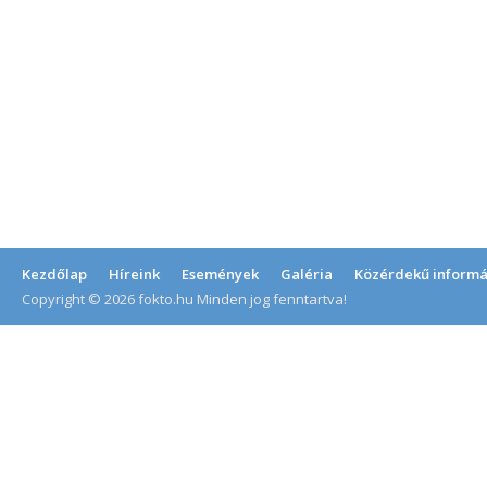
Kezdőlap
Híreink
Események
Galéria
Közérdekű informá
Copyright © 2026 fokto.hu Minden jog fenntartva!