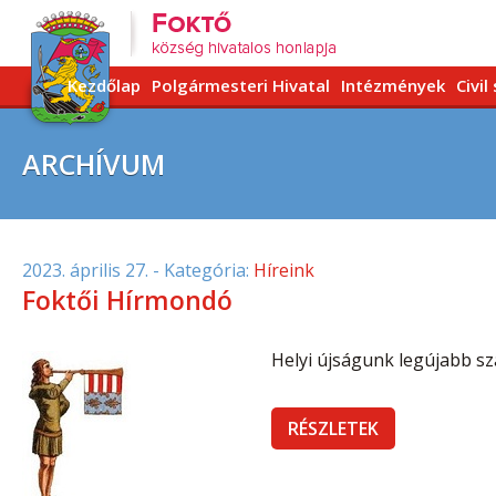
Kezdőlap
Polgármesteri Hivatal
Intézmények
Civil
ARCHÍVUM
2023. április 27.
- Kategória:
Híreink
Foktői Hírmondó
Helyi újságunk legújabb szá
RÉSZLETEK