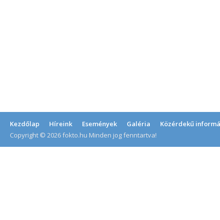
Kezdőlap
Híreink
Események
Galéria
Közérdekű informá
Copyright © 2026 fokto.hu Minden jog fenntartva!