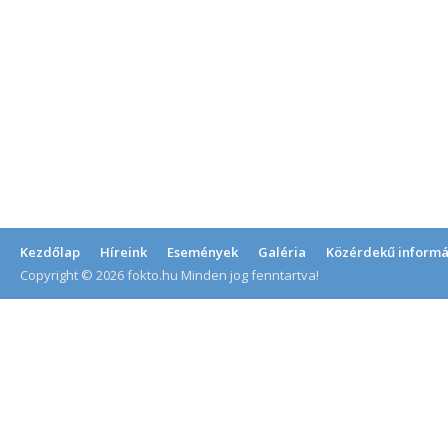
Kezdőlap
Híreink
Események
Galéria
Közérdekű informá
Copyright © 2026 fokto.hu Minden jog fenntartva!