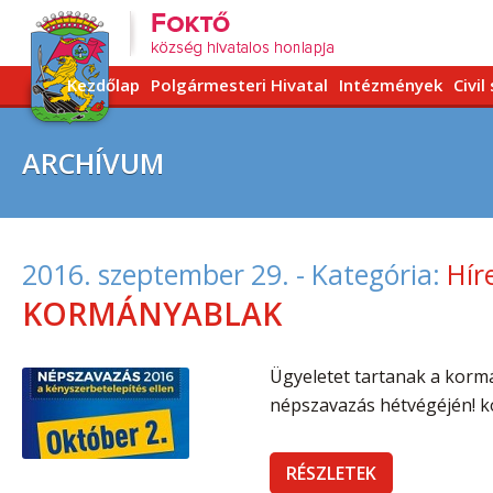
Kezdőlap
Polgármesteri Hivatal
Intézmények
Civil
ARCHÍVUM
2016. szeptember 29.
- Kategória:
Hír
KORMÁNYABLAK
Ügyeletet tartanak a korm
népszavazás hétvégéjén! 
RÉSZLETEK