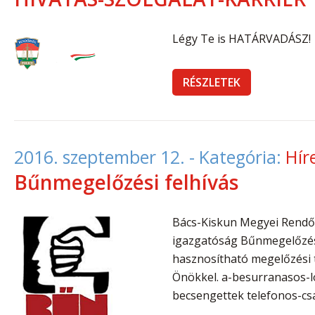
Légy Te is HATÁRVADÁSZ!
RÉSZLETEK
2016. szeptember 12.
- Kategória:
Hír
Bűnmegelőzési felhívás
Bács-Kiskun Megyei Rendő
igazgatóság Bűnmegelőzési
hasznosítható megelőzési 
Önökkel. a-besurranasos-
becsengettek telefonos-cs