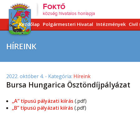
Kezdőlap
Polgármesteri Hivatal
Intézmények
Civil
HÍREINK
2022. október 4.
- Kategória:
Híreink
Bursa Hungarica Ösztöndíjpályázat
„A” típusú pályázati kiírás
(.pdf)
„B” típusú pályázati kiírás
(.pdf)