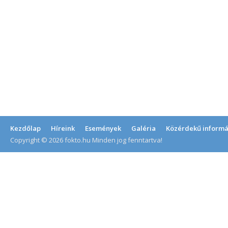
Kezdőlap
Híreink
Események
Galéria
Közérdekű informá
Copyright © 2026 fokto.hu Minden jog fenntartva!