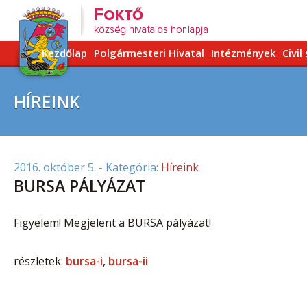
Kezdőlap
Polgármesteri Hivatal
Intézmények
Civil
HÍREINK
2016. október 5.
- Kategória:
Híreink
BURSA PÁLYÁZAT
Figyelem! Megjelent a BURSA pályázat!
részletek:
bursa-i
,
bursa-ii