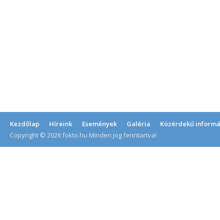
Kezdőlap
Híreink
Események
Galéria
Közérdekű informá
Copyright © 2026 fokto.hu Minden jog fenntartva!