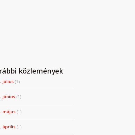
rábbi közlemények
. július
(1)
. június
(1)
. május
(1)
 április
(1)