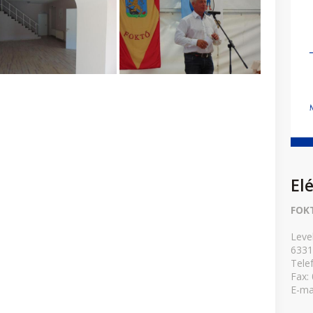
El
FOK
Leve
6331
Tele
Fax:
E-ma