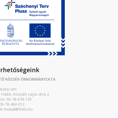
érhetőségeink
TŐ KÖZSÉG ÖNKORMÁNYZATA
lezési cím:
 Foktő, Kossuth Lajos utca 2.
fon: 06-78-678-130
 06-78-460-012
il: hivatal@fokto.hu