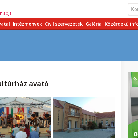
vatal
Intézmények
Civil szervezetek
Galéria
Közérdekű inf
ultúrház avató