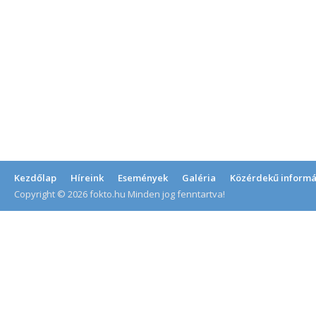
Kezdőlap
Híreink
Események
Galéria
Közérdekű informá
Copyright © 2026 fokto.hu Minden jog fenntartva!