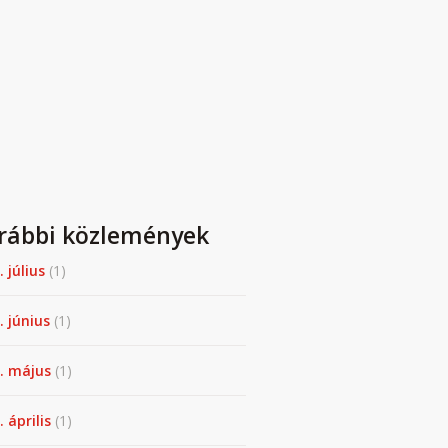
rábbi közlemények
. július
(1)
. június
(1)
. május
(1)
 április
(1)