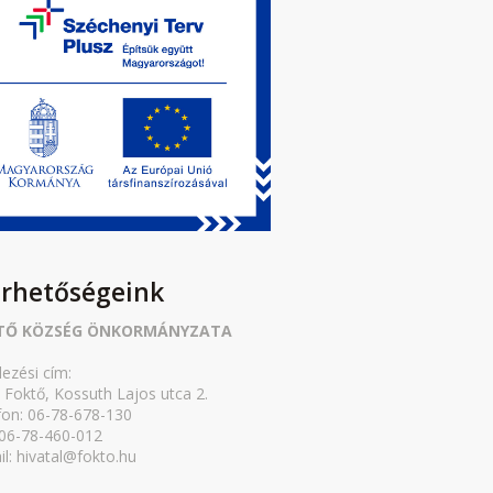
érhetőségeink
TŐ KÖZSÉG ÖNKORMÁNYZATA
lezési cím:
 Foktő, Kossuth Lajos utca 2.
fon: 06-78-678-130
 06-78-460-012
il: hivatal@fokto.hu