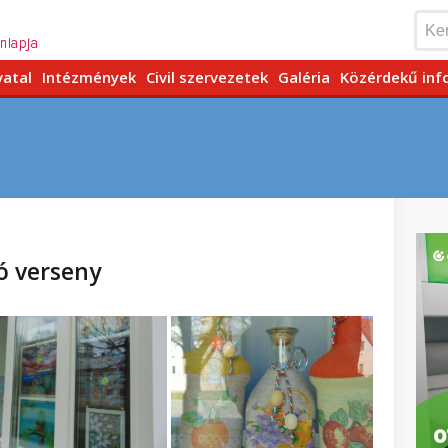
vatal
Intézmények
Civil szervezetek
Galéria
Közérdekű inf
ró verseny