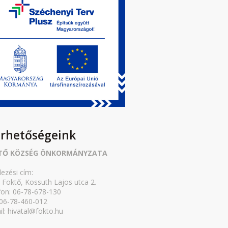
érhetőségeink
TŐ KÖZSÉG ÖNKORMÁNYZATA
lezési cím:
 Foktő, Kossuth Lajos utca 2.
fon: 06-78-678-130
 06-78-460-012
il: hivatal@fokto.hu