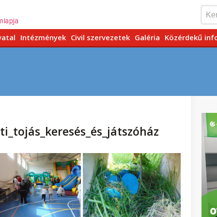
vatal
Intézmények
Civil szervezetek
Galéria
Közérdekű inf
ti_tojás_keresés_és_játszóház