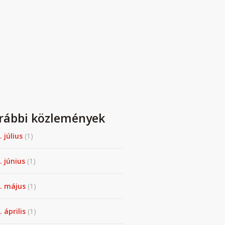
rábbi közlemények
. július
(1)
. június
(1)
. május
(1)
 április
(1)