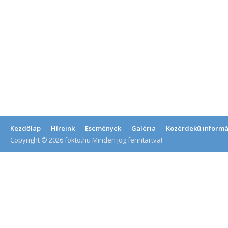
Kezdőlap
Híreink
Események
Galéria
Közérdekű informá
Copyright © 2026 fokto.hu Minden jog fenntartva!